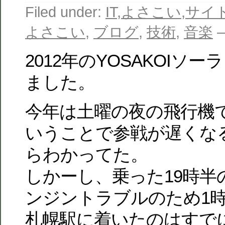
Filed under:
IT
,
よさこい
,
サイ
よさこい
,
ブログ
,
技術
,
音楽
—
2012年のYOSAKOIソ
ました。
今年は土曜の夜の飛行機
いうことで参戦が遅くな
らわかってた。
しかーし、乗った19時半の
ンジントラブルのため1
札幌駅に着いたのはすでに