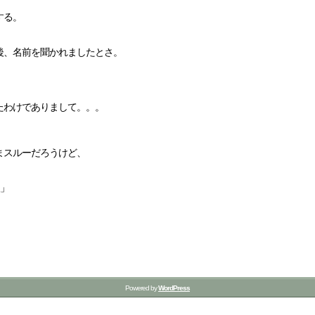
する。
後、名前を聞かれましたとさ。
たわけでありまして。。。
まスルーだろうけど、
人」
Powered by
WordPress