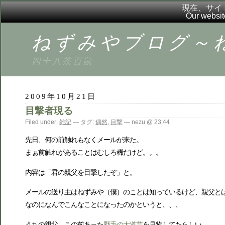
現在、サイ
Our websit
ねずみやブログ～ねずブ
四十八茶百鼠
2009年10月21日
目撃者現る
Filed under:
雑記
— タグ:
偶然
,
目撃
— nezu @ 23:44
先日、何の前触れもなくメールが来た。
まぁ前触れがあることはむしろ稀だけど。。。
内容は「君の親父を目撃したぞ」と。
メールの送り主はねずみや（僕）のことは知っているけど、親父と
なのになんでこんなことになったのかというと、、、
うちの親父、この前あった
野毛の大道芸
を見物してたらしい。