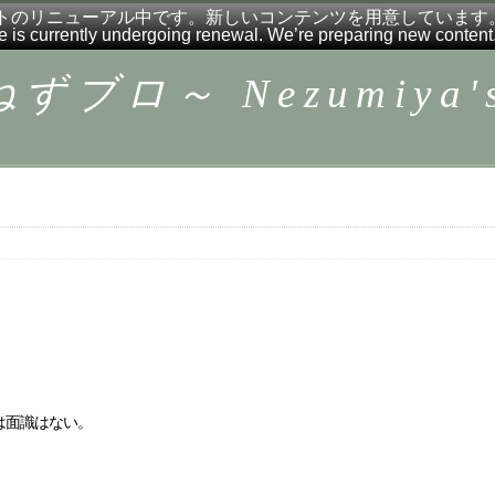
トのリニューアル中です。新しいコンテンツを用意しています
e is currently undergoing renewal. We’re preparing new content
ロ～ Nezumiya's 
は面識はない。