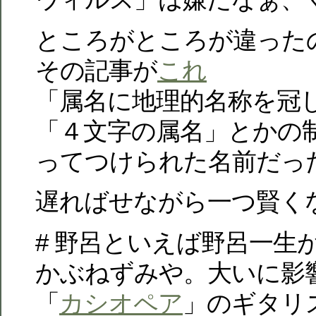
ところがところが違った
その記事が
これ
「属名に地理的名称を冠
「４文字の属名」とかの
ってつけられた名前だっ
遅ればせながら一つ賢く
# 野呂といえば野呂一生
かぶねずみや。大いに影
「
カシオペア
」のギタリ