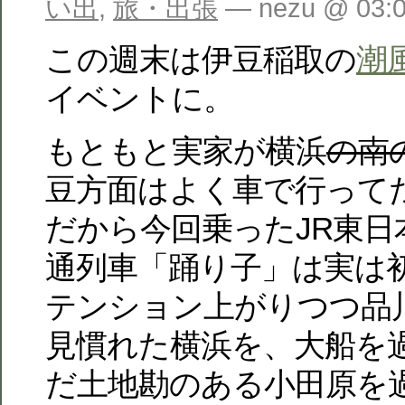
い出
,
旅・出張
— nezu @ 03:
この週末は伊豆稲取の
潮
イベントに。
もともと実家が横浜
の南
豆方面はよく車で行って
だから今回乗ったJR東日
通列車「踊り子」は実は
テンション上がりつつ品
見慣れた横浜を、大船を
だ土地勘のある小田原を