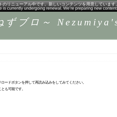
トのリニューアル中です。新しいコンテンツを用意しています
e is currently undergoing renewal. We’re preparing new content
ロ～ Nezumiya's 
リロードボタンを押して再読み込みをしてみてください。
ことも可能です。