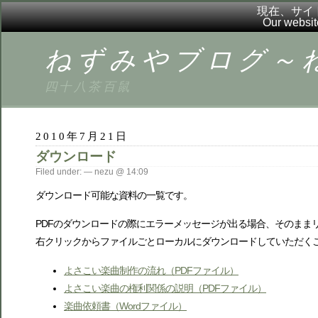
現在、サイ
Our websit
ねずみやブログ～ねずブ
四十八茶百鼠
2010年7月21日
ダウンロード
Filed under: — nezu @ 14:09
ダウンロード可能な資料の一覧です。
PDFのダウンロードの際にエラーメッセージが出る場合、そのまま
右クリックからファイルごとローカルにダウンロードしていただく
よさこい楽曲制作の流れ（PDFファイル）
よさこい楽曲の権利関係の説明（PDFファイル）
楽曲依頼書（Wordファイル）