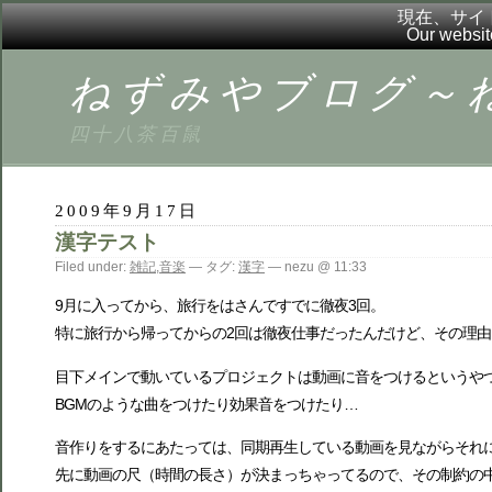
現在、サイ
Our websit
ねずみやブログ～ねずブ
四十八茶百鼠
2009年9月17日
漢字テスト
Filed under:
雑記
,
音楽
— タグ:
漢字
— nezu @ 11:33
9月に入ってから、旅行をはさんですでに徹夜3回。
特に旅行から帰ってからの2回は徹夜仕事だったんだけど、その理
目下メインで動いているプロジェクトは動画に音をつけるというや
BGMのような曲をつけたり効果音をつけたり…
音作りをするにあたっては、同期再生している動画を見ながらそれ
先に動画の尺（時間の長さ）が決まっちゃってるので、その制約の