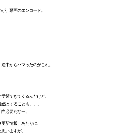
のが、動画のエンコード。
、途中からハマったのがこれ。
と学習できてくるんだけど、
唖然とすることも。。。
相当必要だなー。
リ更新情報」あたりに、
と思いますが、