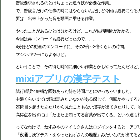
普段要求されるのとはちょっと違う技が必要な作業。
で、普段音だけの仕事の時にはやらないんだけど今回は必要になる
要は、出来上がった音を動画に乗せる作業。
やったことがあるひとは分かるけど、これが結構時間がかかる。
今回は再エンコードも必要だったので。。。
4分ほどの動画のエンコードに、その2倍～3倍くらいの時間。
マシンパワーにもよるけど。
ということで、その待ち時間に細かい作業とかもやってたんだけど
mixiアプリの漢字テスト
試行錯誤で結構な回数あった待ち時間ごとにやっちゃいました。
中盤くらいまでは頻出語みたいなのがある感じで、何回かやってる
20問目を超えたあたりから見たこともない漢字が出てきたりして、
高得点を出すには「たまたま知ってる言葉が出てくる」という運も
ってなわけで、ねずみやのマイミクさんはログインをすると「アプ
『夜通し漢字テストをやったねずさんの履歴』みたいなのが出てる