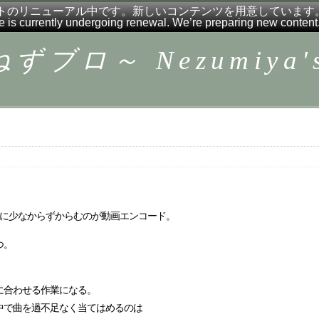
トのリニューアル中です。新しいコンテンツを用意しています
e is currently undergoing renewal. We’re preparing new content
ロ～ Nezumiya's 
由に少なからずからむのが動画エンコード。
つ。
に合わせる作業になる。
中で曲を過不足なく当てはめるのは