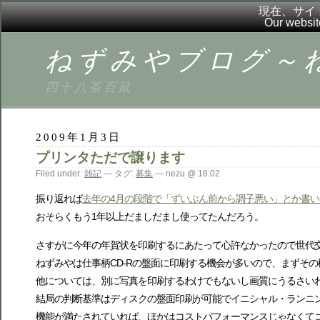
現在、サイ
Our websit
ねずみやブログ～ねずブ
四十八茶百鼠
2009年1月3日
プリンタただで譲ります
Filed under:
雑記
— タグ:
募集
— nezu @ 18:02
振り返れば
去年の4月の段階で「ずいぶん前から調子悪い」とか書い
おそらくもう1年以上だましだまし使ってたんだろう。
さすがに今年の年賀状を印刷するにあたって心許なかったので世代
ねずみやは仕事柄CD-Rの盤面に印刷する機会が多いので、まずそ
他については、別に写真を印刷するわけでもないし画質にうるさい
結局の判断基準はディスクの盤面印刷が可能でイニシャル・ランニ
機能が満たされていれば、ほかはコストパフォーマンスじゃなくて