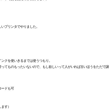
しいプリンタでやりました。
インクを使いきるまでは使うつもり。
管ってものもったいないので、もし欲しいって人がいれば古いほうをただで譲
ロードも可
します）