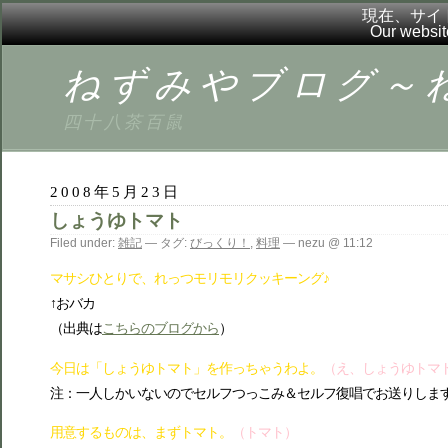
現在、サイ
Our websit
ねずみやブログ～ねずブ
四十八茶百鼠
2008年5月23日
しょうゆトマト
Filed under:
雑記
— タグ:
びっくり！
,
料理
— nezu @ 11:12
マサシひとりで、れっつモリモリクッキーング♪
↑おバカ
（出典は
こちらのブログから
）
今日は「しょうゆトマト」を作っちゃうわよ。
（え、しょうゆトマ
注：一人しかいないのでセルフつっこみ＆セルフ復唱でお送りしま
用意するものは、まずトマト。
（トマト）