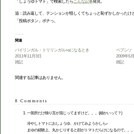
「しょうゆトマト」で検索したら
こんな記事
発見。
追：読み返して、テンションが怪しくてちょっと恥ずかしかったけ
「投稿ボタン」ポチっ。
関連
バイリンガル・トリリンガル+αになるとき
ペプシソ
2011年11月3日
2009年5
雑記
雑記
関連する記事はありません。
8 Comments
一箇所だけ独り言が混じってますけど。。。(細かいって？)
冷やしトマトにおしょうゆ、かけてみようかしら♪
まゆの経験上、丸かじりすると顔がトマトだらけになるので。。