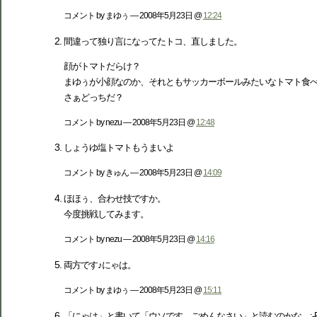
コメント by まゆぅ — 2008年5月23日 @
12:24
間違って独り言になってたトコ、直しました。
顔がトマトだらけ？
まゆぅが小顔なのか、それともサッカーボールみたいなトマト食
さぁどっちだ？
コメント by nezu — 2008年5月23日 @
12:48
しょうゆ塩トマトもうまいよ
コメント by きゅん — 2008年5月23日 @
14:09
ほほぅ、合わせ技ですか。
今度挑戦してみます。
コメント by nezu — 2008年5月23日 @
14:16
両方です♪にゃは。
コメント by まゆぅ — 2008年5月23日 @
15:11
「にゃは」と書いて「ウソです、ごめんなさい」と読むのかな。:-