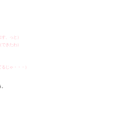
出す、っと）
（できたわ）
てるじゃ・・・）
う。