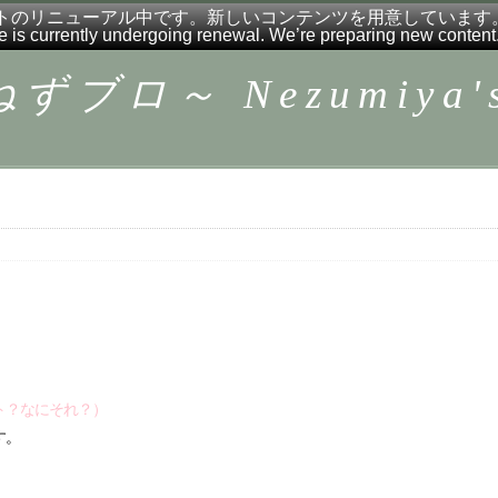
トのリニューアル中です。新しいコンテンツを用意しています
e is currently undergoing renewal. We’re preparing new content
ロ～ Nezumiya's 
ト？なにそれ？）
す。