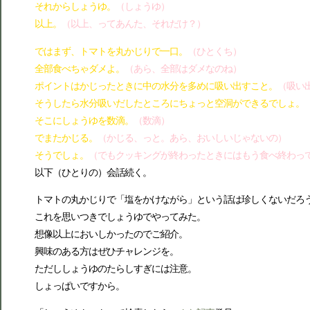
それからしょうゆ。
（しょうゆ）
以上。
（以上、ってあんた、それだけ？）
ではまず、トマトを丸かじりで一口。
（ひとくち）
全部食べちゃダメよ。
（あら、全部はダメなのね）
ポイントはかじったときに中の水分を多めに吸い出すこと。
（吸い
そうしたら水分吸いだしたところにちょっと空洞ができるでしょ。
そこにしょうゆを数滴。
（数滴）
でまたかじる。
（かじる、っと。あら、おいしいじゃないの）
そうでしょ。
（でもクッキングが終わったときにはもう食べ終わっ
以下（ひとりの）会話続く。
トマトの丸かじりで「塩をかけながら」という話は珍しくないだろ
これを思いつきでしょうゆでやってみた。
想像以上においしかったのでご紹介。
興味のある方はぜひチャレンジを。
ただししょうゆのたらしすぎには注意。
しょっぱいですから。